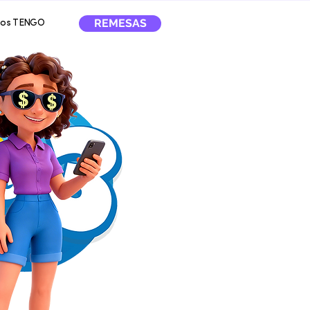
REMESAS
tos TENGO