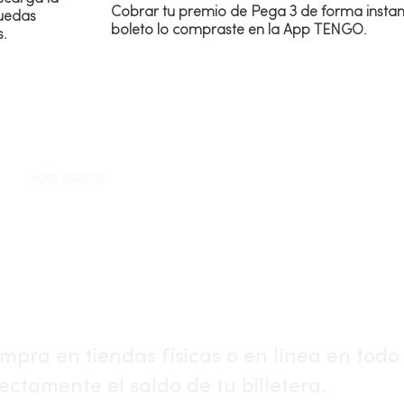
Cobrar tu premio de Pega 3 de forma instan
uedas
boleto lo compraste en la App TENGO.
s.
MÁS USADO
Tarjeta Recarga
Visa TENGO
mpra en tiendas físicas o en línea en tod
rectamente el saldo de tu billetera.