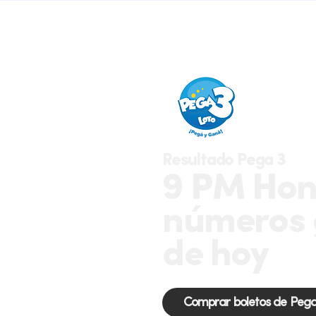
Resultado Pega 3
9 PM Hon
números 
de hoy
Comprar boletos de Pega