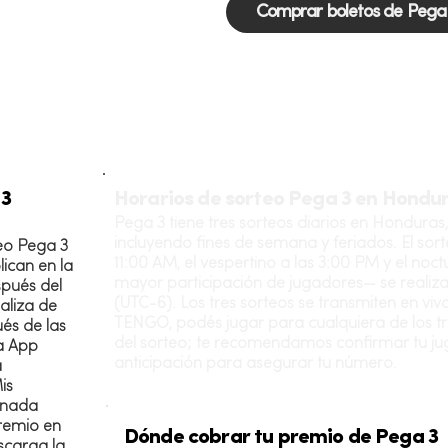
Comprar boletos de Pega
 3
Horarios de sorteo Pega 3 en Hondu
Pega 3 tiene tres sorteos diarios en Honduras,
incluyendo fines de semana y feriados. El sor
eo Pega 3
11:00 AM, el vespertino a las 3:00 PM y el no
ican en la
mayor participación de jugadores— se realiz
pués del
(UTC-6). Los tres sorteos se transmiten en viv
ualiza de
TENGO, podés jugar para cualquiera de los tr
és de las
del sorteo; te recomendamos confirmar tu j
la App
anticipación para asegurar tu número.
a
is
r nada
remio en
Dónde cobrar tu premio de Pega 3
carga la