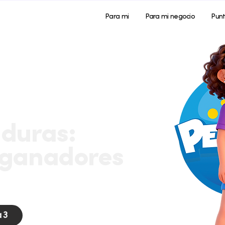
Para mi
Para mi negocio
Pun
duras:
ganadores
 3