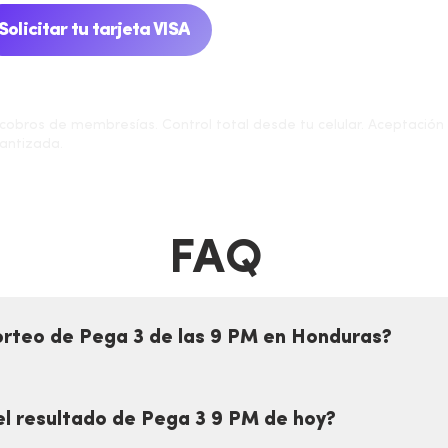
Solicitar tu tarjeta VISA
 cobros de membresías. Control total desde tu celular. Aceptación 
antizada.
FAQ
sorteo de Pega 3 de las 9 PM en Honduras?
Pega 3 se realiza todos los días a las 9:00 PM hora de
ado en la App TENGO inmediatamente.
l resultado de Pega 3 9 PM de hoy?