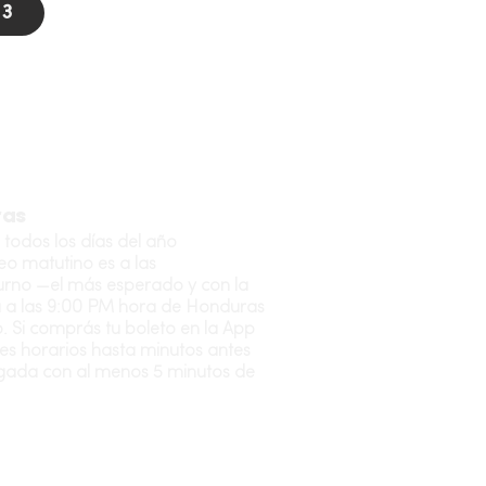
 3
ras
 todos los días del año
teo matutino es a las
cturno —el más esperado y con la
a a las 9:00 PM hora de Honduras
o. Si comprás tu boleto en la App
es horarios hasta minutos antes
ugada con al menos 5 minutos de