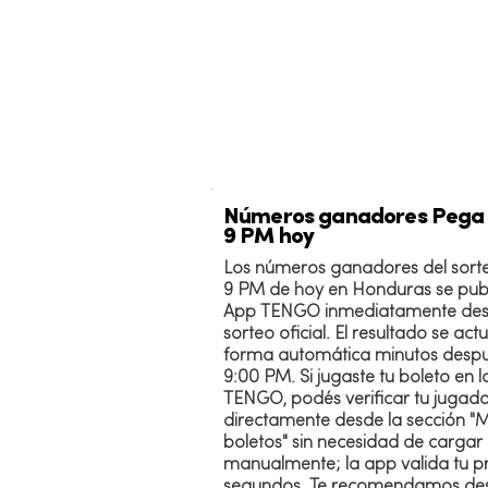
Números ganadores Pega
9 PM hoy
Los números ganadores del sort
9 PM de hoy en Honduras se publ
App TENGO inmediatamente des
sorteo oficial. El resultado se act
forma automática minutos despu
9:00 PM. Si jugaste tu boleto en 
TENGO, podés verificar tu jugad
directamente desde la sección "M
boletos" sin necesidad de carga
manualmente; la app valida tu p
segundos. Te recomendamos des