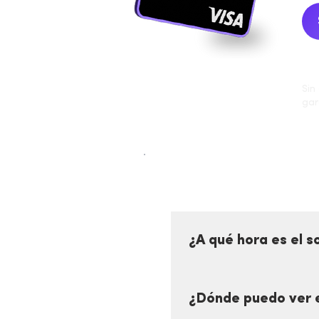
Sin
gar
¿A qué hora es el 
El sorteo nocturno de 
Puedes ver el result
¿Dónde puedo ver e