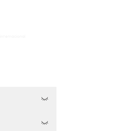
internacional
 Honduras (UTC-6).