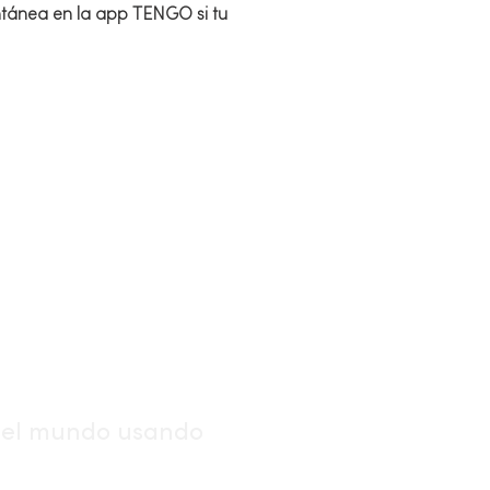
tánea en la app TENGO si tu
ble
o el mundo usando