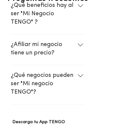
¿Qué beneficios hay al
ser "Mi Negocio
TENGO" ?
Más seguridad ya que no hay 
manejo de efectivo, más 
¿Afiliar mi negocio
opciones para recibir el pago 
tiene un precio?
de tus clientes y más ingresos.
Nosotros no te cobramos, te 
pagamos por cobrar con QR 
¿Qué negocios pueden
TENGO.
ser "Mi negocio
TENGO"?
Todos los comercios pueden 
ser "Mi Negocio TENGO"
Descarga tu App TENGO