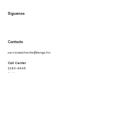
Siguenos
Contacto
servicioalclie
nte@tengo.hn
Call Center
2280-8646
24 Horas
Oficina
2280-1049/40
Horario: 8:00 a.m - 6:00
p.m
Horario:
Lunes a viernes
8:00 a.m - 6:00 p.m
Sábado y domingo