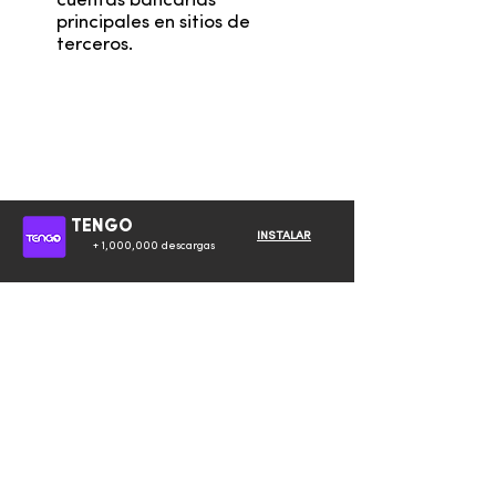
cuentas bancarias
principales en sitios de
terceros.
TENGO
INSTALAR
+ 1,000,000 descargas
Escucha tu música
favorita: Spotify Premium
en Honduras