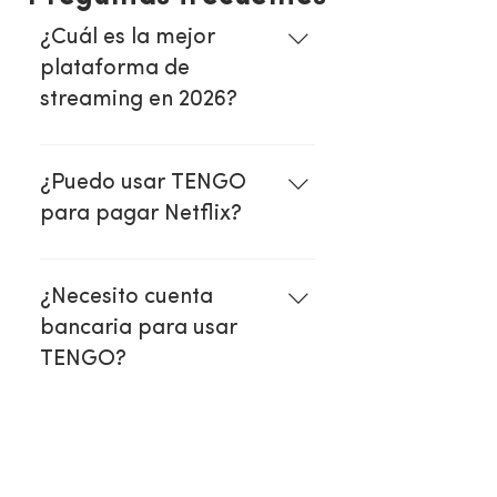
¿Cuál es la mejor
plataforma de
streaming en 2026?
Depende de tu interés, pero 
Netflix sigue liderando en 
¿Puedo usar TENGO
volumen, mientras que 
para pagar Netflix?
Disney+ domina en deportes.
Si, TENGO es compatible con 
la mayoria de plataformas de 
¿Necesito cuenta
streaming globales.
bancaria para usar
TENGO?
No, podes recargar tu 
billetera y empezar a 
consumir tu contenido digital 