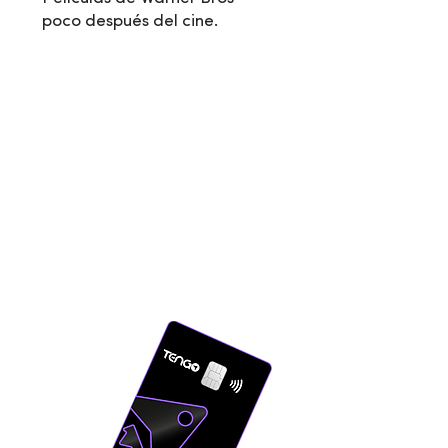
poco después del cine.
Solicitá tu Tarjeta VISA
TENGO Recargable en
todos nuestros
kioskos
a
nivel nacional.