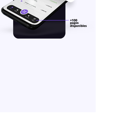
Tarjeta Virtual
App TENGO
Tan fácil de usar, crea tu
cuenta