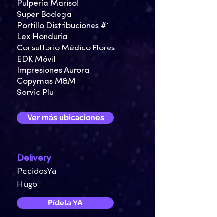
Pulpería Marisol
Super Bodega
Portillo Distribuciones #1
Lex Honduria
Consultorio Médico Flores
EDK Móvil
Impresiones Aurora
Copymas M&M
Servic Plu
Ver más ubicaciones
Delivery
P
edidosYa
Hugo
Pídela YA