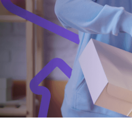
us cobros
 de Pago
TENGO