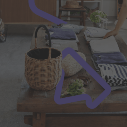
 usar:
Ahorro de Costos:
sencillo para
No pagas membres
ir tu App TENGO
comisiones
OS.
idad:
Seguridad:
pagos de
Transacciones seg
r banco, tarjeta
protegidas.
o o crédito.