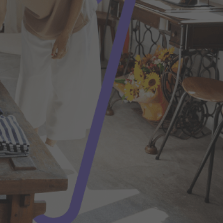
ías ni
uras y