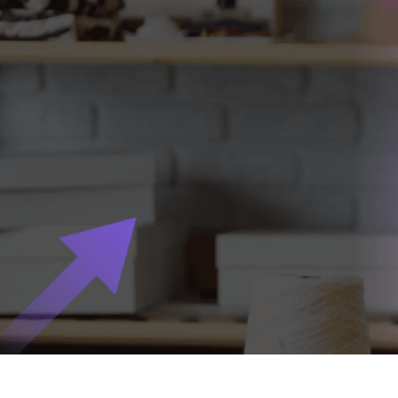
Simplifica t
Link
con el
de tu App 