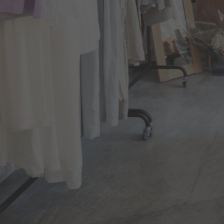
Fácil de
Proceso 
convert
en un P
Flexibil
Acepta 
cualquie
de débit