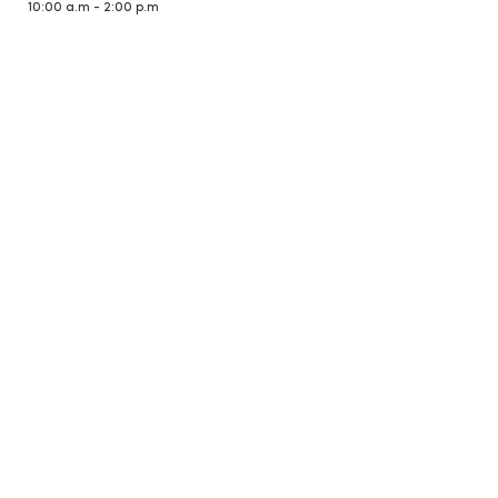
10:00 a.m - 2:00 p.m
Dirección
Edificio Plaza Ficohsa,
segundo nivel, Col.
Payaquí, Tegucigalpa.
Honduras.
Centro de Seguridad Digital
Contratos | Términos y
condiciones
Política de Privacidad
​Comunicado
​Reglamentos Programa
de lealtad
TENGO Honduras, empresa
respaldada por Grupo
Financiero Ficohsa.
Propiedad de ASTRA
Honduras S.A de C.V. Todos los
derechos reservados.