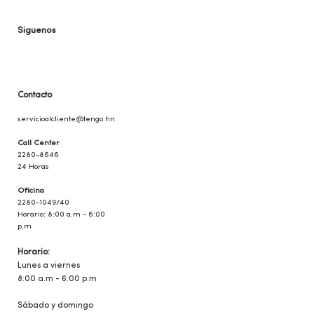
Siguenos
Contacto
servicioalclie
nte@tengo.hn
Call Center
2280-8646
24 Horas
Oficina
2280-1049/40
Horario: 8:00 a.m - 6:00
p.m
Horario:
Lunes a viernes
8:00 a.m - 6:00 p.m
Sábado y domingo