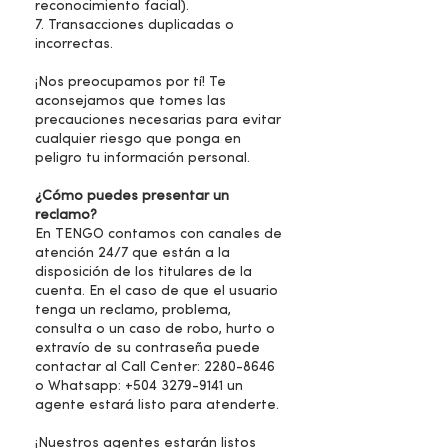
digitales que la 
reconocimiento facial).
combustible, etc. 
transacción previa 
febrero de 2026.
así como las acciones 
de los siguientes grupos:
7. Transacciones duplicadas o
empresa determine 
Mecánica de la 
en la App TENGO. 
incorrectas.
Participantes
necesarias para 
convenientes. 
promoción
*Únicamente 
La promoción es 
Podrán participar en la 
obtenerlas, estarán 
Usuarios nuevos y 
¡Nos preocupamos por tí! Te
Al cobrar por primera 
acumularán punto las 
personal e 
promoción:
que cobren por 
sujetas a las condiciones 
aconsejamos que tomes las
vez una remesa desde la 
transacciones exitosas, 
intransferible y no 
precauciones necesarias para evitar
primera vez una 
- Usuarios nuevos que 
particulares de cada 
Mecánica de la 
App TENGO, el cliente 
cualquier riesgo que ponga en
procesadas y 
remesa por medio 
es de carácter 
cobren por primera vez 
promoción. 
peligro tu información personal.
promoción
de su App TENGO.
podrá participar en el 
completadas dentro de 
público.  
una remesa por medio 
Las COINS acumuladas 
Usuarios activos 
sorteo, para ganar  uno 
la vigencia de la 
¿Cómo puedes presentar un
Cada usuario podrá 
de su App TENGO.
que por primera 
podrán ser 
canjeadas 
reclamo?
Para participar, los 
de los diez carretazos 
promoción. No aplican 
participar 
vez realicen el 
- Usuarios activos que 
En TENGO contamos con canales de
por dinero dentro de la 
usuarios de TENGO 
de Supermercados La 
transacciones anuladas, 
cobro de una 
atención 24/7 que están a la
únicamente en la 
por primera vez realicen 
App TENGO
, siempre y 
deberán adquirir al 
remesa desde la 
disposición de los titulares de la
Colonia, cada uno 
reservadas, rechazadas, 
promoción que le 
el cobro de una remesa 
cuando el usuario 
cuenta. En el caso de que el usuario
App TENGO.
menos un (1) boleto, 
valorado en L1,000.00, o 
incompletas o 
haya sido asignada 
tenga un reclamo, problema,
desde la App TENGO.
Usuarios que han 
alcance un 
mínimo de 
para cualquier localidad, 
un viaje a Roatán para 
consulta o un caso de robo, hurto o
fraudulentas. 
Las fuentes de 
cobrado remesas 
- Usuarios re-
5,000 (cinco mil) COINS 
extravío de su contraseña puede
destinado al partido de 
dos personas, con todo 
*No existe un monto 
en Puntos TENGO 
carga consideradas 
contactar al Call Center:
2280-8646
conectados que por 
acumuladas
 en su 
la gran final que se 
pero que nunca la 
incluido. 
mínimo de transacción 
o Whatsapp:
+504 3279-9141
un
para estas 
primera vez cobren una 
cuenta. El canje estará 
hayan cobrado en 
agente estará listo para atenderte.
llevará a cabo el 24 de 
para acumular puntos, 
promociones son: 
la App TENGO, y 
remesa por medio de la 
sujeto a la validación 
mayo de 2026 en el 
Exclusiones
sin embargo, TENGO se 
que cobren su 
¡Nuestros agentes estarán listos
recarga en Kioscos 