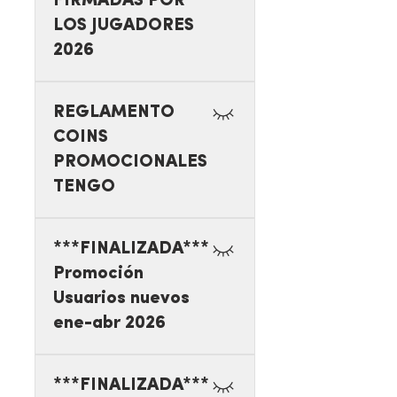
FIRMADAS POR
La promoción es 
LOS JUGADORES
organizada por TENGO 
2026
y se regirá por los 
siguientes términos y 
Términos y Condiciones
condiciones 
REGLAMENTO
PROMOCIÓN CAMISAS 
COINS
DEL MOTAGUA 
Vigencia
PROMOCIONALES
FIRMADAS POR LOS 
La promoción será válida 
TENGO
JUGADORES 2026
del 01 de junio al 19 de 
julio de 2026. 
REGLAMENTO COINS 
La promoción es 
***FINALIZADA***
PROMOCIONALES 
organizada por TENGO 
Durante este período, 
Promoción
TENGO
y se regirá por los 
los usuarios podrán 
Usuarios nuevos
siguientes términos y 
acumular puntos por 
ene-abr 2026
Las 
COINS 
condiciones 
realizar transacciones 
promocionales
 son un 
desde la App TENGO y 
Términos y Condiciones
beneficio otorgado por 
Vigencia
aumentar sus 
***FINALIZADA***
Promoción Usuarios 
TENGO
 a determinados 