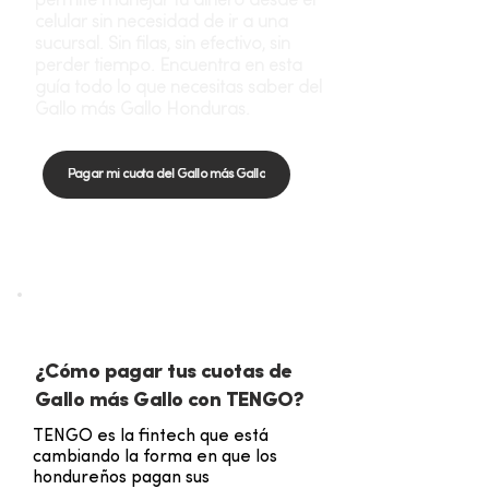
permite manejar tu dinero desde el
celular sin necesidad de ir a una
sucursal. Sin filas, sin efectivo, sin
perder tiempo. Encuentra en esta
guía todo lo que necesitas saber del
Gallo más Gallo Honduras.
Pagar mi cuota del Gallo más Gallo
TUTORIAL
¿Cómo pagar tus cuotas de
Gallo más Gallo con TENGO?
TENGO es la fintech que está
cambiando la forma en que los
hondureños pagan sus