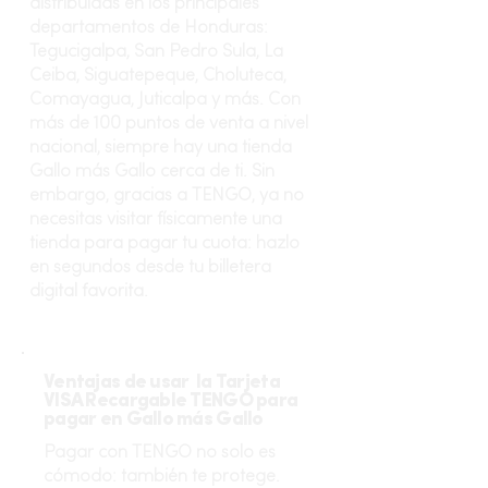
distribuidas en los principales
departamentos de Honduras:
Tegucigalpa, San Pedro Sula, La
Ceiba, Siguatepeque, Choluteca,
Comayagua, Juticalpa y más. Con
más de 100 puntos de venta a nivel
nacional, siempre hay una tienda
Gallo más Gallo cerca de ti. Sin
embargo, gracias a TENGO, ya no
necesitas visitar físicamente una
tienda para pagar tu cuota: hazlo
en segundos desde tu billetera
digital favorita.
Ventajas de usar la Tarjeta
VISA Recargable TENGO para
pagar en Gallo más Gallo
Pagar con TENGO no solo es
cómodo: también te protege.