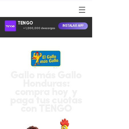
TENGO
INSTALAR APP
+ 1,000,000 descargas
Gallo más Gallo
Honduras:
compra hoy y
paga tus cuotas
con TENGO