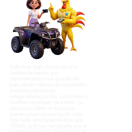
Gallo más Gallo Honduras es la
cadena de tiendas por
departamentos mas grande del
país, donde millones de hondureños
encuentra televisores,
refrigeradoras, motos, cuatrimotos y
muebles con planes de crédito. Lo
que pocos saben es q que hoy
puedes pagar tus cuotas de Gallo
más Gallo directamente de la App
TENGO, la fintech hondureña que te