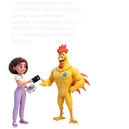
Cada transacción genera un
comprobante digital que puedes
guardar y presentar ante
cualquier inconveniente. Olvídate
del efectivo, de las comisiones
por ventanilla y de los horarios
limitados.