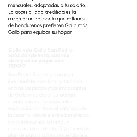
mensuales, adaptadas a tu salario.
La accesibilidad crediticia es la
razón principal por la que millones
de hondureños prefieren Gallo más
Gallo para equipar su hogar.
Gallo más Gallo San Pedro
Sula: dónde está, cuándo
abre y cómo pagar con
TENGO
San Pedro Sula es el corazón
industrial de Honduras y también
una de las plazas más importantes
de Gallo más Gallo. La ciudad
cuenta con varias sucursales
equipadas con todo el catálogo de
la cadena: desde electrodomésticos
y electrónica hasta motos y
cuatrimotos a crédito. Si ya tienes un
plan de pagos activo, recuerda que