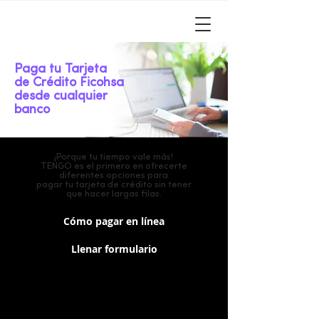
Paga tu Tarjeta
de Crédito Ficohsa
desde cualquier
banco
¡Porque tu tiempo vale más!
TENGO es el primero en ofrecerte
diferentes opciones para
pagar tu tarjeta de crédito sin tener
que hacer largas filas.
Cómo pagar en línea
Llenar formulario