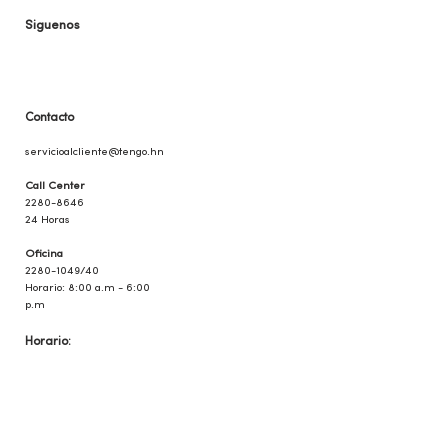
Siguenos
Contacto
servicioalclie
nte@tengo.hn
Call Center
2280-8646
24 Horas
Oficina
2280-1049/40
Horario: 8:00 a.m - 6:00
p.m
Horario:
Lunes a viernes
8:00 a.m - 6:00 p.m
Sábado y domingo
10:00 a.m - 2:00 p.m